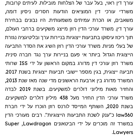
עורך דין ראוי, בעל עבר של הצלחות מובילות. לעיתים קרובות,
משרדי עורכי דין המוציאים הודעות חסרים ניסיון דומה,
משאבים, או הכרת עמיתים משמעותית. היו נבונים בבחירת
עורך דין. משרד עורכי הדין רוזן מייצג משקיעים ברחבי העולם,
תוך ריכוז עיסוקו בתביעות ייצוגיות בניירות ערך ובליטיגציה נגזרת
של בעלי מניות. משרד עורכי הדין רוזן השיג את הסדר התביעה
הייצוגית הגדול ביותר אי פעם בניירות ערך נגד חברה סינית.
שרותי
ISS
משרד רוזן עורכי דין מדורג במקום הראשון על ידי
תביעה ייצוגית, בגין מספר יישובי תביעות ייצוגיות בשנת 2017.
המשרד מדורג בין ארבעת הראשונים מדי שנה מאז שנת 2013,
והחזיר מאות מיליוני דולרים למשקיעים. בשנת 2019 לבדה
משרד עורכי הדין החזיר מעל 438 מיליון דולרים למשקיעים.
בשנת 2020, השותף המייסד לורנס רוזן הוכרז על ידי חברת
מעורכי הדין
כ"ענק לשכת התביעות הייצוגיות". רבים
law360
Super
,
Lawdragon
במשרד זה מוכרים על ידי הביטאונים
.
Lawyers