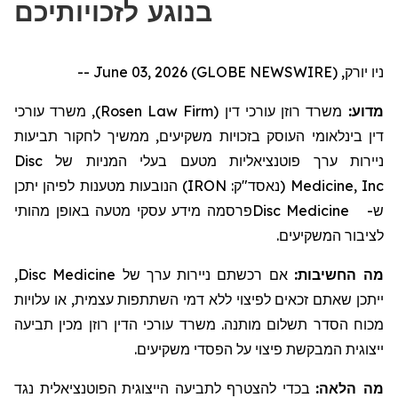
בנוגע לזכויותיכם
ניו יורק, June 03, 2026 (GLOBE NEWSWIRE) --
, משרד עורכי
)
Rosen Law Firm
משרד רוזן עורכי דין (
מדוע:
דין בינלאומי העוסק בזכויות משקיעים, ממשיך לחקור
תביעות
Disc
בעלי המניות של
ניירות ערך פוטנציאליות מטעם
הנובעות מטענות לפיהן יתכן
)
IRON
(נאסד"ק:
Medicine, Inc
מידע עסקי מטעה באופן מהותי
פרסמה
Disc Medicine
ש-
לציבור המשקיעים.
,
Disc Medicine
אם רכשתם ניירות ערך של
מה החשיבות:
ייתכן שאתם זכאים לפיצוי ללא דמי השתתפות עצמית, או עלויות
מכוח הסדר תשלום מותנה. משרד עורכי הדין רוזן מכין תביעה
ייצוגית המבקשת פיצוי על הפסדי משקיעים.
מה הלאה:
בכדי להצטרף לתביעה הייצוגית הפוטנציאלית נגד