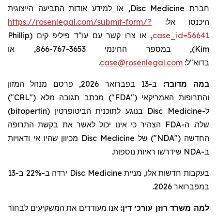
, או למידע אודות התביעה הייצוגית
Disc Medicine
חברת
https://rosenlegal.com/submit-form/?
היכנסו אל:
Phillip
, או צרו קשר עם עו"ד פיליפ קים (
case_id=56641
), במספר החינמי 866-767-3653, או
Kim
.
case@rosenlegal.com
בדוא"ל:
ב-13 בפברואר 2026, פרסם מנהל המזון
:
במה מדובר
")
CRL
") מכתב תגובה מלא ("
FDA
והתרופות האמריקאי ("
)
bitopertin
בנוגע לתוכנית הביטופרטין (
Disc Medicine
ל-
הצהיר כי אינו יכול לאשר את בקשת התרופה
FDA
שלה. ה-
מכיוון שהיו אי ודאויות
Disc Medicine
") של
NDA
החדשה ("
שידרשו ראיות נוספות.
NDA
ב-
ירדה ב-22% ב-13
Disc Medicine
בעקבות חדשות אלו, מניית
במפברואר 2026.
למה משרד רוזן עורכי דין:
אנו מעודדים את המשקיעים לבחור