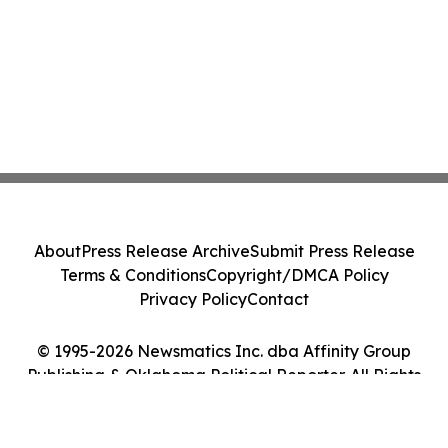
About
Press Release Archive
Submit Press Release
Terms & Conditions
Copyright/DMCA Policy
Privacy Policy
Contact
© 1995-2026 Newsmatics Inc. dba Affinity Group
Publishing & Oklahoma Political Reporter. All Rights
Reserved.
Cookie Settings / Your Privacy Choices